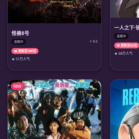
一人之下·
怪兽8号
连载中
⭐ 9.2
连载中
📖 更新至42话
📖 更新至108话
🔥 68万人气
🔥 51万人气
NEW