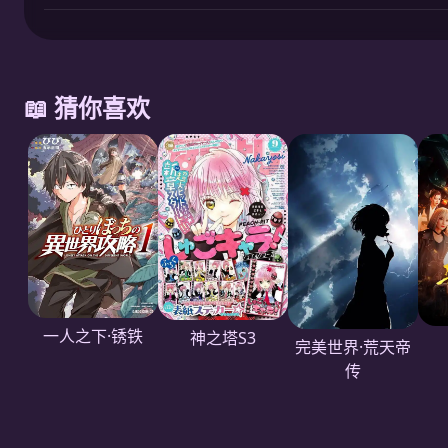
📖 猜你喜欢
一人之下·锈铁
神之塔S3
完美世界·荒天帝
传