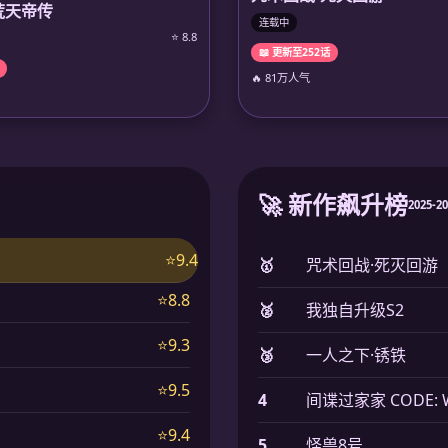
荒天帝传
连载中
⭐ 8.8
📖 更新至252话
🔥 81万人气
🚀 新作飙升榜
2025-2
⭐9.4
🥇
咒术回战·死灭回游
⭐8.8
🥈
我独自升级S2
⭐9.3
🥉
一人之下·锈铁
⭐9.5
4
间谍过家家 CODE: W
⭐9.4
5
怪兽8号