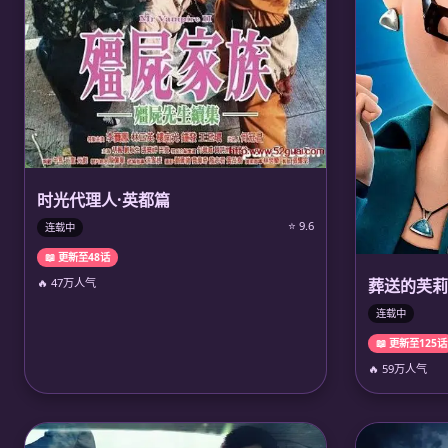
时光代理人·英都篇
⭐ 9.6
连载中
📖 更新至48话
🔥 47万人气
葬送的芙莉
连载中
📖 更新至125话
🔥 59万人气