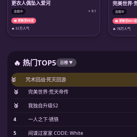
更衣人偶坠入爱河
完美世界·
⭐ 9.1
连载中
连载中
📖 更新至98话
📖 更新至801话
🔥 51万人气
🔥 78万人气
🔥 热门TOP5
日榜 ▼
🥇
咒术回战·死灭回游
🥈
完美世界·荒天帝传
🥉
我独自升级S2
4
一人之下·锈铁
5
间谍过家家 CODE: White