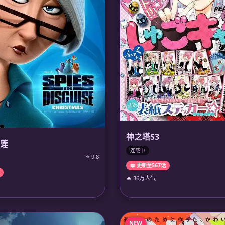
神之塔S3
莲
连载中
⭐ 9.8
📖 更新至567话
🔥 36万人气
NEW