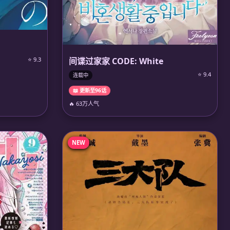
间谍过家家 CODE: White
⭐ 9.3
⭐ 9.4
连载中
📖 更新至96话
🔥 63万人气
NEW