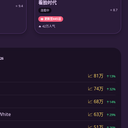
看脸时代
⭐ 9.4
⭐ 8.7
连载中
📖 更新至445话
🔥 42万人气
026
📈 81万
↑13%
📈 74万
↑32%
📈 68万
↑14%
hite
📈 63万
↑29%
📈 51万
↑26%