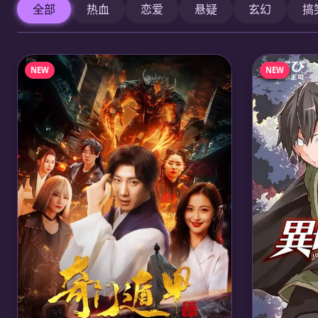
全部
热血
恋爱
悬疑
玄幻
搞
NEW
NEW