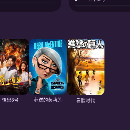
怪兽8号
葬送的芙莉莲
看脸时代