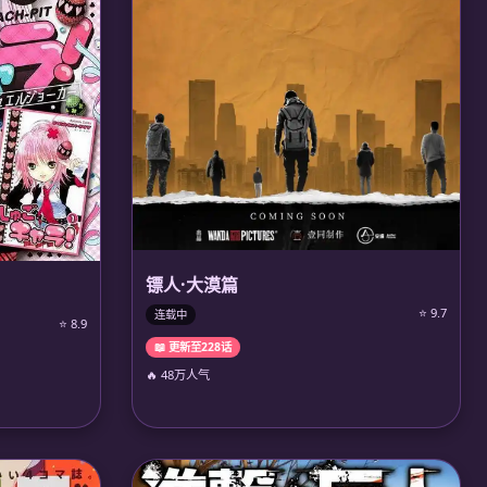
镖人·大漠篇
⭐ 9.7
连载中
⭐ 8.9
📖 更新至228话
🔥 48万人气