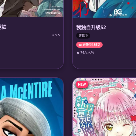
锈铁
我独自升级S2
⭐ 9.5
连载中
📖 更新至185话
🔥 74万人气
NEW