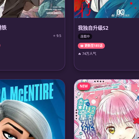
锈铁
我独自升级S2
⭐ 9.5
连载中
📖 更新至185话
🔥 74万人气
NEW