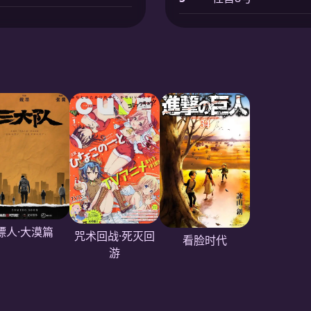
镖人·大漠篇
咒术回战·死灭回
看脸时代
游