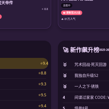
荒天帝传
连载中
⭐ 8.8
📖 更新至252话
🔥 81万人气
🚀 新作飙升榜
2025-2
⭐9.4
🥇
咒术回战·死灭回游
⭐8.8
🥈
我独自升级S2
⭐9.3
🥉
一人之下·锈铁
⭐9.5
4
间谍过家家 CODE: W
⭐9.4
5
怪兽8号