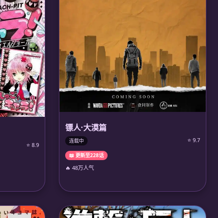
镖人·大漠篇
⭐ 9.7
连载中
⭐ 8.9
📖 更新至228话
🔥 48万人气