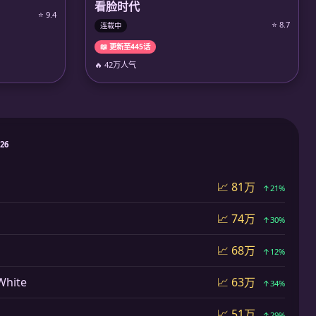
看脸时代
⭐ 9.4
⭐ 8.7
连载中
📖 更新至445话
🔥 42万人气
026
📈 81万
↑21%
📈 74万
↑30%
📈 68万
↑12%
hite
📈 63万
↑34%
📈 51万
↑29%