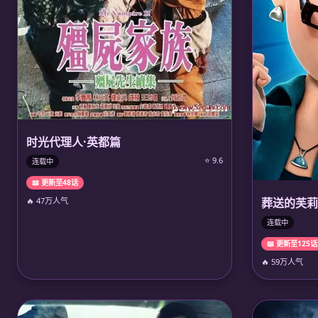
时光代理人·英都篇
⭐ 9.6
连载中
📖 更新至48话
🔥 47万人气
葬送的芙莉
连载中
📖 更新至125话
🔥 59万人气