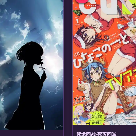
咒术回战·死灭回游