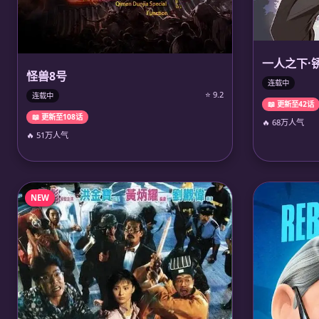
一人之下·
怪兽8号
连载中
⭐ 9.2
连载中
📖 更新至42话
📖 更新至108话
🔥 68万人气
🔥 51万人气
NEW