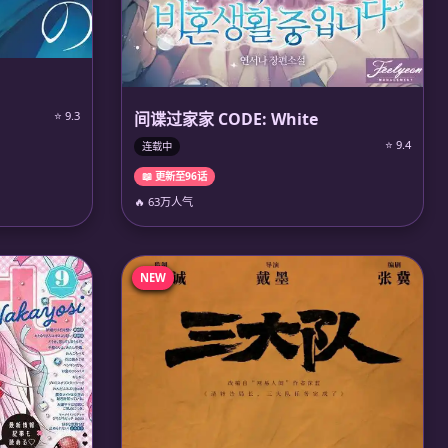
间谍过家家 CODE: White
⭐ 9.3
⭐ 9.4
连载中
📖 更新至96话
🔥 63万人气
NEW