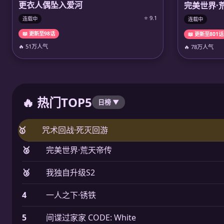
更衣人偶坠入爱河
完美世界·
⭐ 9.1
连载中
连载中
📖 更新至98话
📖 更新至801话
🔥 51万人气
🔥 78万人气
🔥 热门TOP5
日榜 ▼
🥇
咒术回战·死灭回游
🥈
完美世界·荒天帝传
🥉
我独自升级S2
4
一人之下·锈铁
5
间谍过家家 CODE: White