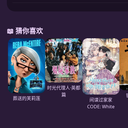
📖 猜你喜欢
时光代理人·英都
篇
葬送的芙莉莲
间谍过家家
CODE: White