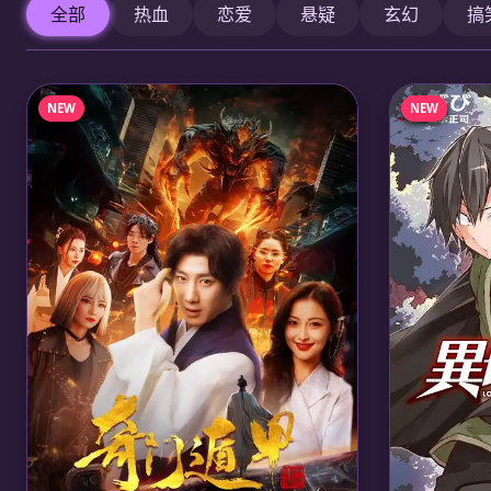
全部
热血
恋爱
悬疑
玄幻
搞
NEW
NEW