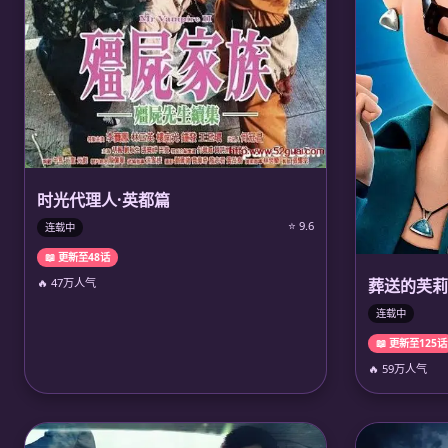
时光代理人·英都篇
⭐ 9.6
连载中
📖 更新至48话
🔥 47万人气
葬送的芙莉
连载中
📖 更新至125话
🔥 59万人气