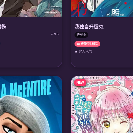
锈铁
我独自升级S2
⭐ 9.5
连载中
📖 更新至185话
🔥 74万人气
NEW