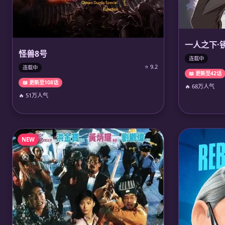
一人之下·
怪兽8号
连载中
⭐ 9.2
连载中
📖 更新至42话
📖 更新至108话
🔥 68万人气
🔥 51万人气
NEW