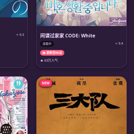
间谍过家家 CODE: White
⭐ 9.3
⭐ 9.4
连载中
📖 更新至96话
🔥 63万人气
NEW