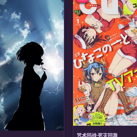
咒术回战·死灭回游