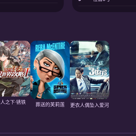
人之下·锈铁
葬送的芙莉莲
更衣人偶坠入爱河