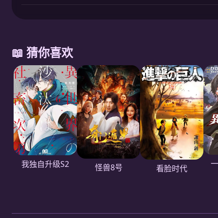
📖 猜你喜欢
一
我独自升级S2
怪兽8号
看脸时代