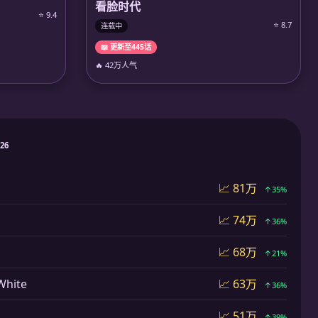
看脸时代
⭐ 9.4
⭐ 8.7
连载中
📖 更新至445话
🔥 42万人气
026
📈 81万
↑35%
📈 74万
↑36%
📈 68万
↑21%
hite
📈 63万
↑36%
📈 51万
↑39%