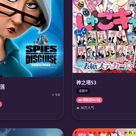
神之塔S3
莲
连载中
⭐ 9.8
📖 更新至567话
🔥 36万人气
NEW