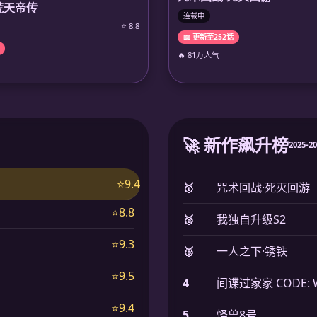
荒天帝传
连载中
⭐ 8.8
📖 更新至252话
🔥 81万人气
🚀 新作飙升榜
2025-2
⭐9.4
🥇
咒术回战·死灭回游
⭐8.8
🥈
我独自升级S2
⭐9.3
🥉
一人之下·锈铁
⭐9.5
4
间谍过家家 CODE: W
⭐9.4
5
怪兽8号