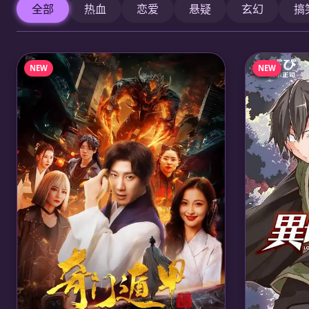
全部
热血
恋爱
悬疑
玄幻
搞
NEW
NEW