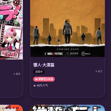
镖人·大漠篇
⭐ 9.7
连载中
⭐ 8.9
📖 更新至228话
🔥 48万人气