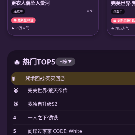
更衣人偶坠入爱河
完美世界·
⭐ 9.1
连载中
连载中
📖 更新至98话
📖 更新至801话
🔥 51万人气
🔥 78万人气
🔥 热门TOP5
日榜 ▼
🥇
咒术回战·死灭回游
🥈
完美世界·荒天帝传
🥉
我独自升级S2
4
一人之下·锈铁
5
间谍过家家 CODE: White