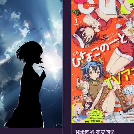
咒术回战·死灭回游