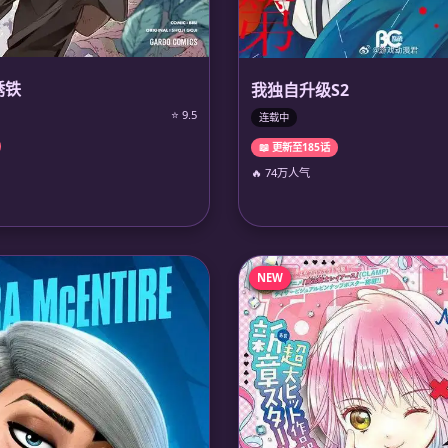
锈铁
我独自升级S2
⭐ 9.5
连载中
📖 更新至185话
🔥 74万人气
NEW