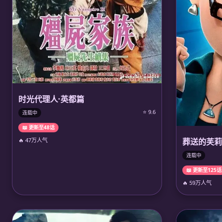
时光代理人·英都篇
⭐ 9.6
连载中
📖 更新至48话
🔥 47万人气
葬送的芙莉
连载中
📖 更新至125话
🔥 59万人气