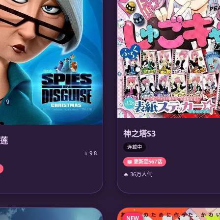
神之塔S3
莲
连载中
⭐ 9.8
📖 更新至567话
🔥 36万人气
NEW