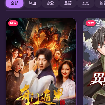
全部
热血
恋爱
悬疑
玄幻
搞
NEW
NEW