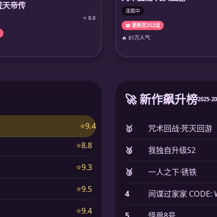
荒天帝传
连载中
⭐ 8.8
📖 更新至252话
🔥 81万人气
🚀 新作飙升榜
2025-2
⭐9.4
🥇
咒术回战·死灭回游
⭐8.8
🥈
我独自升级S2
⭐9.3
🥉
一人之下·锈铁
⭐9.5
4
间谍过家家 CODE: W
⭐9.4
5
怪兽8号