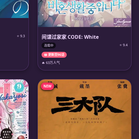
间谍过家家 CODE: White
⭐ 9.3
⭐ 9.4
连载中
📖 更新至96话
🔥 63万人气
NEW