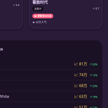
看脸时代
⭐ 9.4
⭐ 8.7
连载中
📖 更新至445话
🔥 42万人气
026
📈 81万
↑20%
📈 74万
↑12%
📈 68万
↑23%
hite
📈 63万
↑19%
📈 51万
↑27%