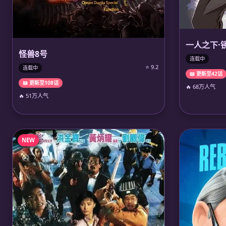
一人之下·
怪兽8号
连载中
⭐ 9.2
连载中
📖 更新至42话
📖 更新至108话
🔥 68万人气
🔥 51万人气
NEW