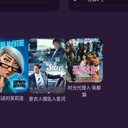
时光代理人·英都
篇
葬送的芙莉莲
更衣人偶坠入爱河