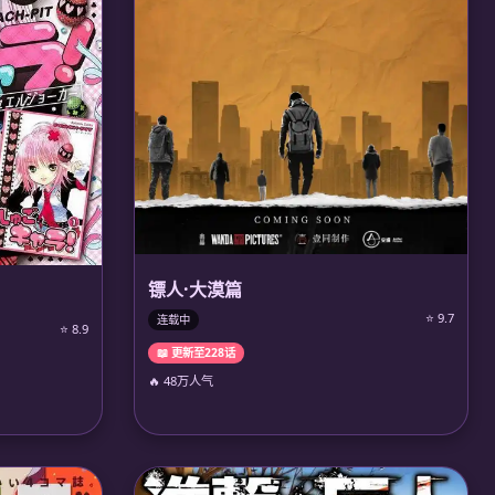
镖人·大漠篇
⭐ 9.7
连载中
⭐ 8.9
📖 更新至228话
🔥 48万人气