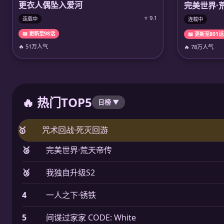
更衣人偶坠入爱河
完美世界·
⭐ 9.1
连载中
连载中
📖 更新至98话
📖 更新至801话
🔥 51万人气
🔥 78万人气
🔥 热门TOP5
日榜 ▼
🥇
咒术回战·死灭回游
🥈
完美世界·荒天帝传
🥉
我独自升级S2
4
一人之下·锈铁
5
间谍过家家 CODE: White